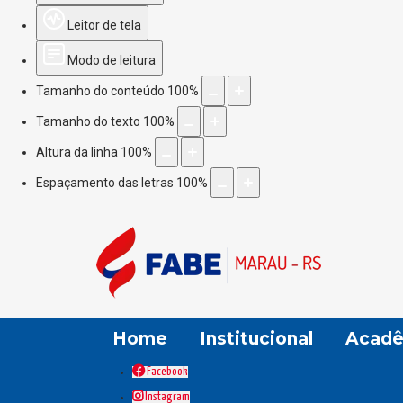
Leitor de tela
Modo de leitura
Tamanho do conteúdo
100
%
Tamanho do texto
100
%
Altura da linha
100
%
Espaçamento das letras
100
%
Home
Institucional
Acadê
Facebook
Instagram