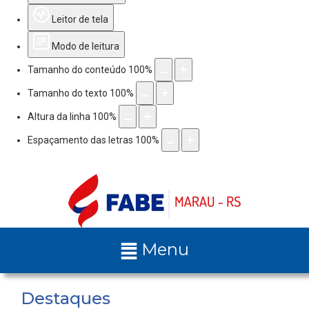
Leitor de tela
Modo de leitura
Tamanho do conteúdo
100
%
Tamanho do texto
100
%
Altura da linha
100
%
Espaçamento das letras
100
%
Menu
Destaques