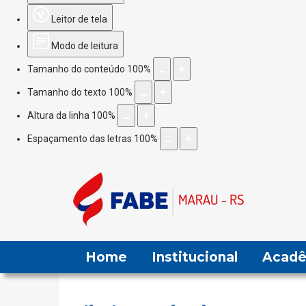
Leitor de tela
Modo de leitura
Tamanho do conteúdo
100
%
Tamanho do texto
100
%
Altura da linha
100
%
Espaçamento das letras
100
%
Home
Institucional
Acadê