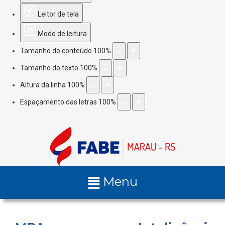
Leitor de tela
Modo de leitura
Tamanho do conteúdo
100
%
Tamanho do texto
100
%
Altura da linha
100
%
Espaçamento das letras
100
%
Menu