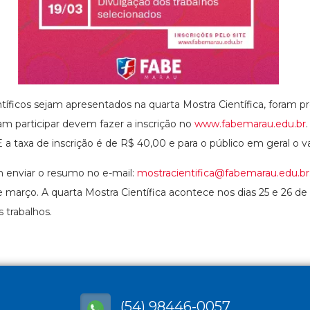
íficos sejam apresentados na quarta Mostra Científica, foram pr
m participar devem fazer a inscrição no
www.fabemarau.edu.br
 taxa de inscrição é de R$ 40,00 e para o público em geral o va
em enviar o resumo no e-mail:
mostracientifica@fabemarau.edu.br
e março. A quarta Mostra Científica acontece nos dias 25 e 26 
 trabalhos.
(54) 98446-0057