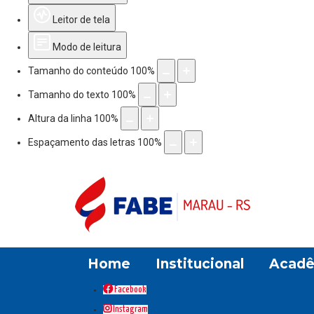
Leitor de tela
Modo de leitura
Tamanho do conteúdo
100
%
Tamanho do texto
100
%
Altura da linha
100
%
Espaçamento das letras
100
%
Home
Institucional
Acadê
Facebook
Instagram