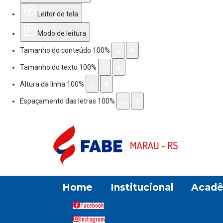
Leitor de tela
Modo de leitura
Tamanho do conteúdo
100
%
Tamanho do texto
100
%
Altura da linha
100
%
Espaçamento das letras
100
%
Home
Institucional
Acadê
Facebook
Instagram