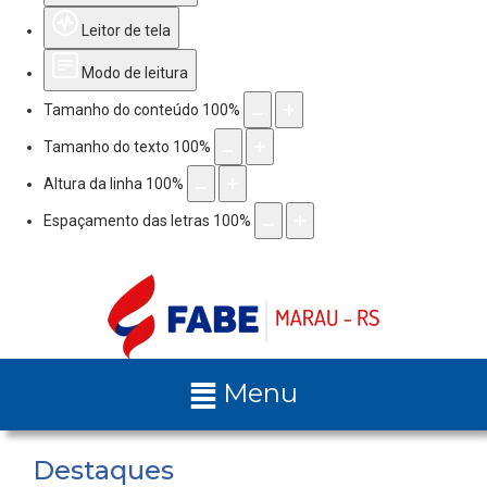
Leitor de tela
Modo de leitura
Tamanho do conteúdo
100
%
Tamanho do texto
100
%
Altura da linha
100
%
Espaçamento das letras
100
%
Menu
Destaques