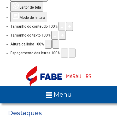
Leitor de tela
Modo de leitura
Tamanho do conteúdo
100
%
Tamanho do texto
100
%
Altura da linha
100
%
Espaçamento das letras
100
%
Menu
Destaques