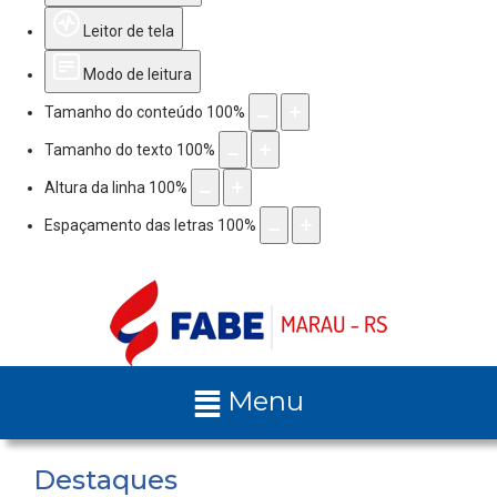
Leitor de tela
Modo de leitura
Tamanho do conteúdo
100
%
Tamanho do texto
100
%
Altura da linha
100
%
Espaçamento das letras
100
%
Menu
Destaques