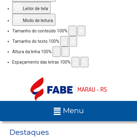
Leitor de tela
Modo de leitura
Tamanho do conteúdo
100
%
Tamanho do texto
100
%
Altura da linha
100
%
Espaçamento das letras
100
%
Menu
Destaques