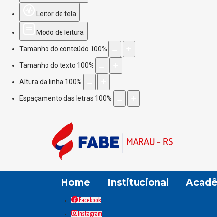
Leitor de tela
Modo de leitura
Tamanho do conteúdo
100
%
Tamanho do texto
100
%
Altura da linha
100
%
Espaçamento das letras
100
%
Home
Institucional
Acadê
Facebook
Instagram