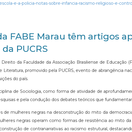
-escola-e-a-policia-notas-sobre-infancia-racismo-religioso-e-co
 da FABE Marau têm artigos 
l da PUCRS
de Direito da Faculdade da Associação Brasiliense de Educação
s e Literatura, promovido pela PUCRS, evento de abrangência nac
ições do país.
sciplina de Sociologia, como forma de atividade de aprofunda
quisas e pela condução dos debates teóricos que fundamentara
zes de mulheres negras na desconstrução do mito da democracia 
mulheres negras operam como formas de resistência ao mito da de
construção de contranarrativas ao racismo estrutural, destacan