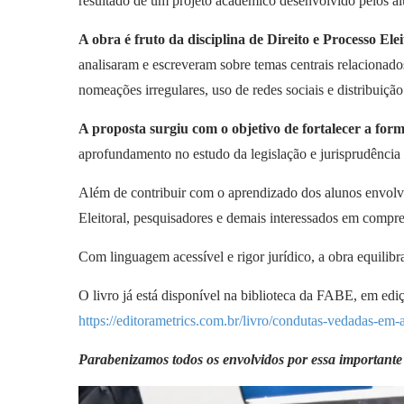
resultado de um projeto acadêmico desenvolvido pelos alu
A obra é fruto da disciplina de Direito e Processo Elei
analisaram e escreveram sobre temas centrais relacionado
nomeações irregulares, uso de redes sociais e distribuição
A proposta surgiu com o objetivo de fortalecer a for
aprofundamento no estudo da legislação e jurisprudência
Além de contribuir com o aprendizado dos alunos envolvi
Eleitoral, pesquisadores e demais interessados em compree
Com linguagem acessível e rigor jurídico, a obra equilibra
O livro já está disponível na biblioteca da FABE, em edi
https://editorametrics.com.br/livro/condutas-vedadas-em-a
Parabenizamos todos os envolvidos por essa important