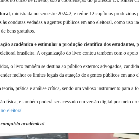
nos do curso de Direito, sob a coordenação do professor Dr. Rafael Co
toral
, ministrada no semestre 2024.2, e reúne 12 capítulos produzidos
s às condutas vedadas a agentes públicos em ano eleitoral, como uso in
 de bens gratuitos.
mação acadêmica e estimular a produção científica dos estudantes
, 
 eleitoral brasileira. A organização do livro contou também com o ap
dos, o livro também se destina ao público externo: advogados, candida
nder melhor os limites legais da atuação de agentes públicos em ano el
 teoria, prática e análise crítica, sendo um valioso instrumento para a
ção física, e também poderá ser acessado em versão digital por meio do 
no-eleitoral
e conquista acadêmica!