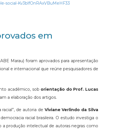
ntrole-social-Kv3blfOnRAxVBuMeHF33
aprovados em
 (FABE Marau) foram aprovados para apresentação
ional e internacional que reúne pesquisadores de
mento acadêmico, sob
orientação do Prof. Lucas
m a elaboração dos artigos.
racial”, de autoria de
Viviane Verlindo da Silva
mocracia racial brasileira. O estudo investiga o
do a produção intelectual de autoras negras como