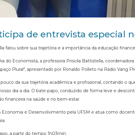
icipa de entrevista especial 
la falou sobre sua trajetória e a importância da educação finance
a do Economista, a professora Priscila Battistella, coordenado
Espaço Plural", apresentado por Ronaldo Polleto na Rádio Vang FM
pouco da sua trajetória acadêmica e profissional, contando o qu
osso dia a dia. O bate-papo, conduzido de forma leve e desco
o financeira na saúde e no bem-estar.
em Economia e Desenvolvimento pela UFSM e atua como docente
ra.
aixo, a partir do tempo 1h03min: