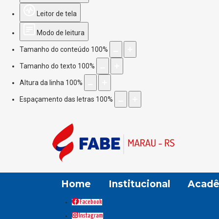
Leitor de tela
Modo de leitura
Tamanho do conteúdo
100
%
Tamanho do texto
100
%
Altura da linha
100
%
Espaçamento das letras
100
%
Home
Institucional
Acadê
Facebook
Instagram