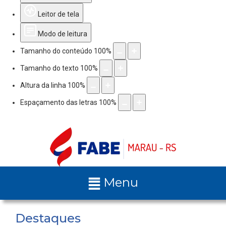
Leitor de tela
Modo de leitura
Tamanho do conteúdo
100
%
Tamanho do texto
100
%
Altura da linha
100
%
Espaçamento das letras
100
%
Menu
Destaques