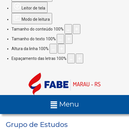
Leitor de tela
Modo de leitura
Tamanho do conteúdo
100
%
Tamanho do texto
100
%
Altura da linha
100
%
Espaçamento das letras
100
%
Menu
Grupo de Estudos