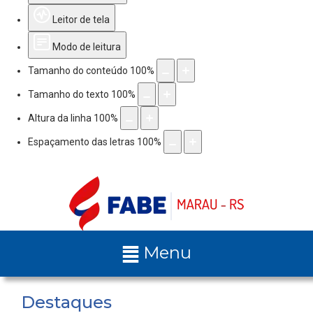
Leitor de tela
Modo de leitura
Tamanho do conteúdo
100
%
Tamanho do texto
100
%
Altura da linha
100
%
Espaçamento das letras
100
%
Menu
Destaques