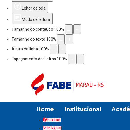
Leitor de tela
Modo de leitura
Tamanho do conteúdo
100
%
Tamanho do texto
100
%
Altura da linha
100
%
Espaçamento das letras
100
%
Home
Institucional
Acadê
Facebook
Instagram