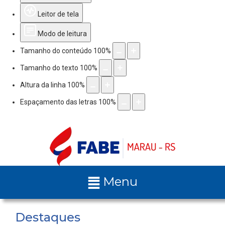
Leitor de tela
Modo de leitura
Tamanho do conteúdo
100
%
Tamanho do texto
100
%
Altura da linha
100
%
Espaçamento das letras
100
%
Menu
Destaques