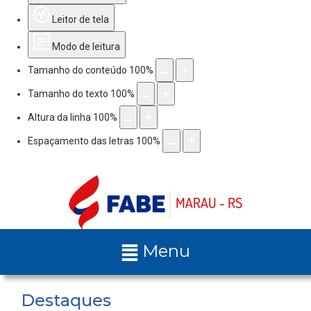
Leitor de tela
Modo de leitura
Tamanho do conteúdo
100
%
Tamanho do texto
100
%
Altura da linha
100
%
Espaçamento das letras
100
%
Menu
Destaques