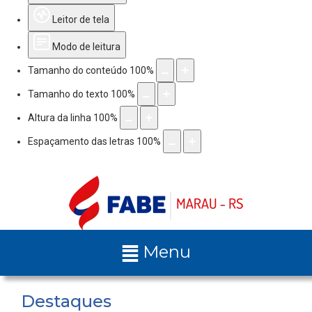
Leitor de tela
Modo de leitura
Tamanho do conteúdo
100
%
Tamanho do texto
100
%
Altura da linha
100
%
Espaçamento das letras
100
%
Menu
Destaques