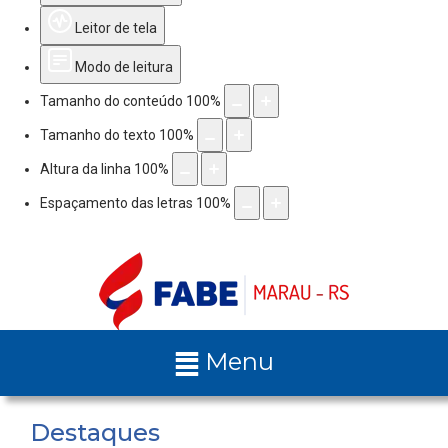
Leitor de tela
Modo de leitura
Tamanho do conteúdo
100
%
Tamanho do texto
100
%
Altura da linha
100
%
Espaçamento das letras
100
%
Menu
Destaques