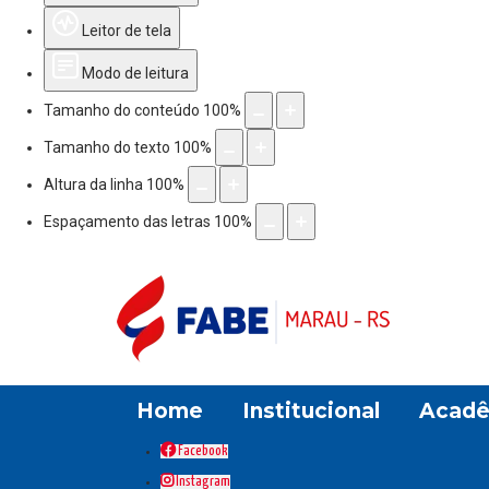
Leitor de tela
Modo de leitura
Tamanho do conteúdo
100
%
Tamanho do texto
100
%
Altura da linha
100
%
Espaçamento das letras
100
%
Home
Institucional
Acadê
Facebook
Instagram