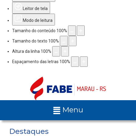
Leitor de tela
Modo de leitura
Tamanho do conteúdo
100
%
Tamanho do texto
100
%
Altura da linha
100
%
Espaçamento das letras
100
%
Menu
Destaques